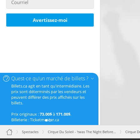
Avertissez-moi
Quest-ce qu'un marché de billets ?
Billets.ca agit en tant qu'intermédiaire. Les
prix sont déterminés par les vendeurs et
peuvent différer des prix affichés sur les
billets.
Prix originaux :
73.00$
à
171.00$
.
Billeterie : Ticketmaster.ca
Spectacles
Cirque Du Soleil - 'twas The Night Before...
Cirque Du