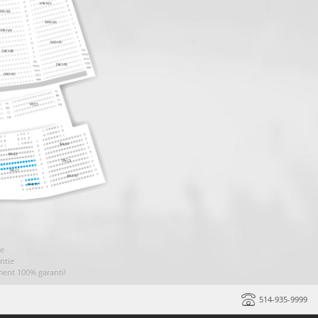
ie
ntie
ment 100% garanti!
514-935-9999