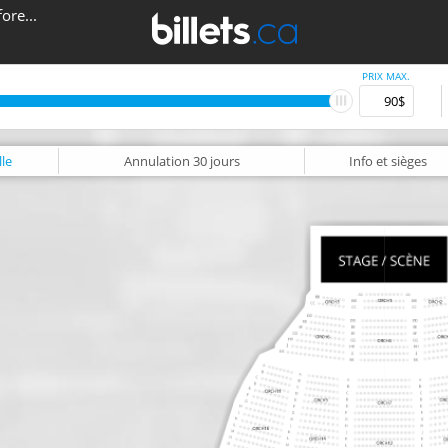
ore...
PRIX MAX.
le
Annulation
30 jours
Info
et sièges