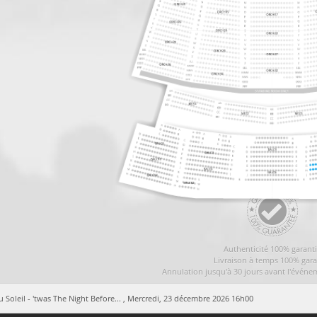
Authenticité 100% garant
Livraison à temps 100% gara
Annulation jusqu'à 30 jours avant l'événe
 Soleil - 'twas The Night Before... ,
Mercredi, 23 décembre 2026 16h00