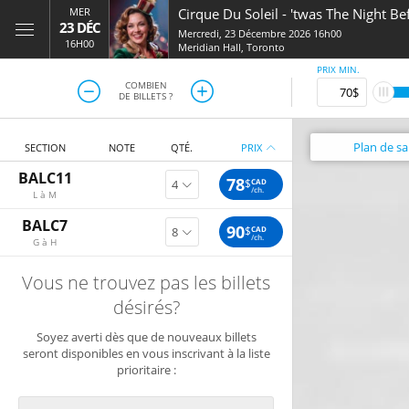
MER
Cirque Du Soleil - 'twas The Night Bef
23 DÉC
Mercredi, 23 Décembre 2026 16h00
16H00
Meridian Hall
,
Toronto
PRIX MIN.
COMBIEN
DE BILLETS ?
Plan
de sal
SECTION
NOTE
QTÉ.
PRIX
BALC11
78
$
CAD
/ch.
L à M
BALC7
90
$
CAD
/ch.
G à H
Vous ne trouvez pas les billets
désirés?
Soyez averti dès que de nouveaux billets
seront disponibles en vous inscrivant à la liste
prioritaire :