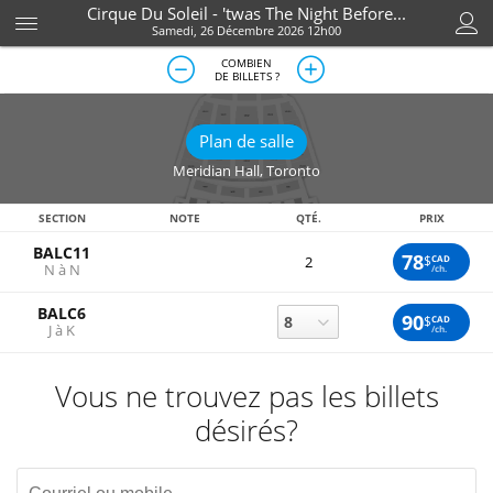
Cirque Du Soleil - 'twas The Night Before...
Samedi, 26 Décembre 2026 12h00
COMBIEN
DE BILLETS ?
Plan de salle
Meridian Hall
,
Toronto
SECTION
NOTE
QTÉ.
PRIX
BALC11
78
$
CAD
2
N à N
/ch.
BALC6
90
$
CAD
J à K
/ch.
Vous ne trouvez pas les billets
désirés?