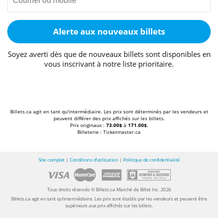
Alerte aux nouveaux billets
Soyez averti dès que de nouveaux billets sont disponibles en
vous inscrivant à notre liste prioritaire.
Billets.ca agit en tant qu'intermédiaire. Les prix sont déterminés par les vendeurs et
peuvent différer des prix affichés sur les billets.
Prix originaux :
73.00$
à
171.00$
.
Billeterie : Ticketmaster.ca
Site complet
|
Conditions d'utilisation
|
Politique de confidentialité
Tous droits réservés © Billets.ca Marché de Billet Inc. 2026
Billets.ca agit en tant qu'intermédiaire. Les prix sont établis par les vendeurs et peuvent être
supérieurs aux prix affichés sur les billets.