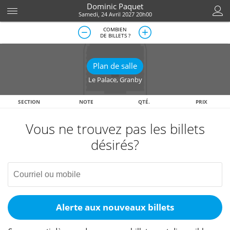
Dominic Paquet
Samedi, 24 Avril 2027 20h00
COMBIEN
DE BILLETS ?
Plan de salle
Le Palace
,
Granby
SECTION
NOTE
QTÉ.
PRIX
Vous ne trouvez pas les billets
désirés?
Alerte aux nouveaux billets