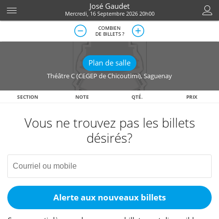
José Gaudet
Mercredi, 16 Septembre 2026 20h00
COMBIEN
DE BILLETS ?
Plan de salle
Théâtre C (CEGEP de Chicoutimi)
,
Saguenay
SECTION
NOTE
QTÉ.
PRIX
Vous ne trouvez pas les billets
désirés?
Alerte aux nouveaux billets