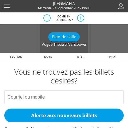
JPEGMAFIA
Mercredi, 23 Septembre 2026 19h00
COMBIEN
DE BILLETS ?
Plan de salle
Vogue Theatre
,
Vancouver
SECTION
NOTE
QTÉ.
PRIX
Vous ne trouvez pas les billets
désirés?
Alerte aux nouveaux billets