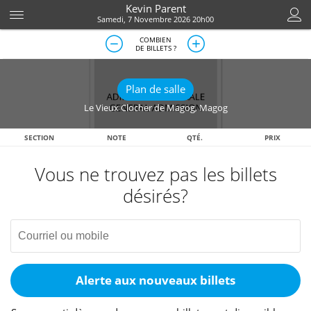
Kevin Parent
Samedi, 7 Novembre 2026 20h00
COMBIEN
DE BILLETS ?
Plan de salle
Le Vieux Clocher de Magog
,
Magog
SECTION
NOTE
QTÉ.
PRIX
Vous ne trouvez pas les billets
désirés?
Alerte aux nouveaux billets