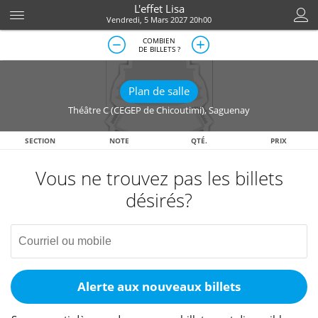
L'effet Lisa
Vendredi, 5 Mars 2027 20h00
COMBIEN
DE BILLETS ?
Plan de salle
Théâtre C (CEGEP de Chicoutimi)
,
Saguenay
SECTION
NOTE
QTÉ.
PRIX
Vous ne trouvez pas les billets
désirés?
Alerte aux nouveaux billets