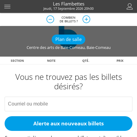
Les Flambettes
Jeudi, 17 Septembre 2026 20h00
COMBIEN
DE BILLETS ?
Plan de salle
Centre des arts de Baie-Comeau
,
Baie-Comeau
SECTION
NOTE
QTÉ.
PRIX
Vous ne trouvez pas les billets
désirés?
Alerte aux nouveaux billets