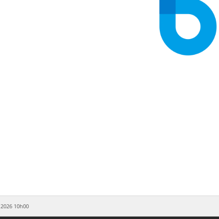
Authenticité 100% garant
Livraison à temps 100% gara
Annulation jusqu'à 30 jours avant l'événe
 2026 10h00