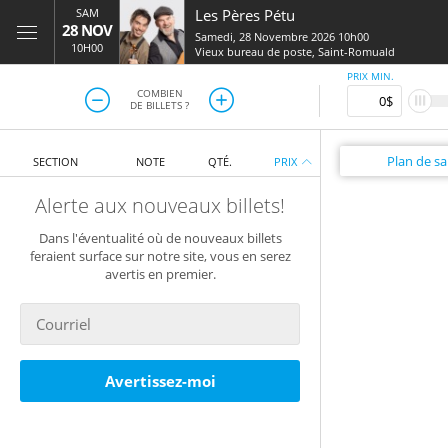
SAM
Les Pères Pétu
28 NOV
Samedi, 28 Novembre 2026 10h00
10H00
Vieux bureau de poste
,
Saint-Romuald
PRIX MIN.
COMBIEN
DE BILLETS ?
Plan
de sal
SECTION
NOTE
QTÉ.
PRIX
Alerte aux nouveaux billets!
Dans l'éventualité où de nouveaux billets
feraient surface sur notre site, vous en serez
avertis en premier.
Avertissez-moi