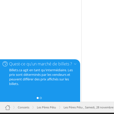
Quest-ce qu'un marché de billets ?
Billets.ca agit en tant qu'intermédiaire. Les
prix sont déterminés par les vendeurs et
peuvent différer des prix affichés sur les
billets.
Concerts
Les Pères Pétu
Les Pères Pétu ,
Samedi, 28 novembre