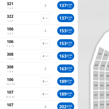
321
137
$
CAD
2
/ch.
1 à 6
322
137
$
CAD
/ch.
1 à 6
106
153
$
CAD
2
/ch.
2 à 6
106
153
$
CAD
/ch.
7 à 12
308
163
$
CAD
/ch.
1 à 6
308
163
$
CAD
2
/ch.
1 à 6
106
189
$
CAD
/ch.
13 à 18
107
189
$
CAD
/ch.
25 à 32
107
202
$
CAD
2
/ch.