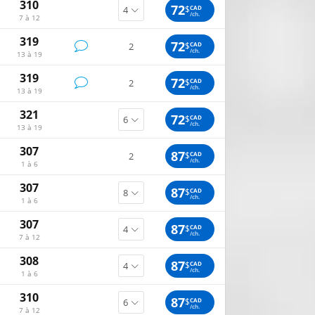
310
72
$
CAD
/ch.
7 à 12
319
72
$
CAD
2
/ch.
13 à 19
319
72
$
CAD
2
/ch.
13 à 19
321
72
$
CAD
/ch.
13 à 19
307
87
$
CAD
2
/ch.
1 à 6
307
87
$
CAD
/ch.
1 à 6
307
87
$
CAD
/ch.
7 à 12
308
87
$
CAD
/ch.
1 à 6
310
87
$
CAD
/ch.
7 à 12