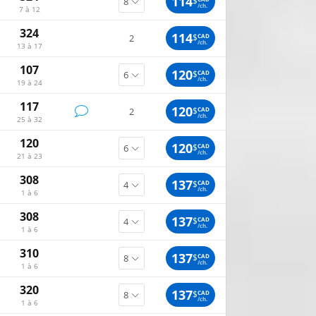
114
$
/ch.
7 à 12
324
114
$
CAD
2
/ch.
13 à 17
107
120
$
CAD
/ch.
19 à 24
117
120
$
CAD
2
/ch.
25 à 32
120
120
$
CAD
/ch.
21 à 23
308
137
$
CAD
/ch.
1 à 6
308
137
$
CAD
/ch.
1 à 6
310
137
$
CAD
/ch.
1 à 6
320
137
$
CAD
/ch.
1 à 6