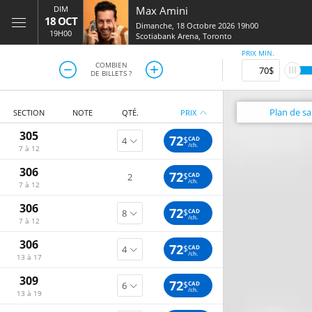
DIM
Max Amini
18 OCT
Dimanche, 18 Octobre 2026 19h00
19H00
Scotiabank Arena
,
Toronto
PRIX MIN.
COMBIEN
DE BILLETS ?
Plan
de sal
SECTION
NOTE
QTÉ.
PRIX
305
72
$
CAD
/ch.
7 à 12
306
72
$
CAD
2
/ch.
7 à 12
306
72
$
CAD
/ch.
7 à 12
306
72
$
CAD
/ch.
13 à 17
309
72
$
CAD
/ch.
13 à 19