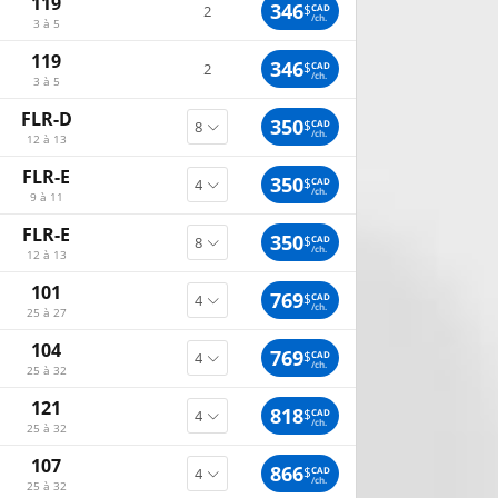
119
346
$
CAD
2
/ch.
3 à 5
119
346
$
CAD
2
/ch.
3 à 5
FLR-D
350
$
CAD
/ch.
12 à 13
FLR-E
350
$
CAD
/ch.
9 à 11
FLR-E
350
$
CAD
/ch.
12 à 13
101
769
$
CAD
/ch.
25 à 27
104
769
$
CAD
/ch.
25 à 32
121
818
$
CAD
/ch.
25 à 32
107
866
$
CAD
/ch.
25 à 32