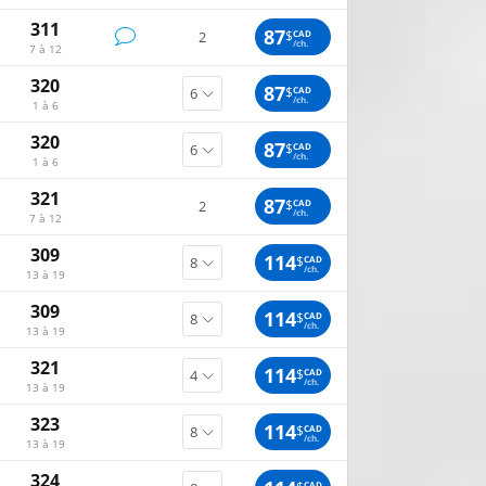
311
87
$
CAD
2
/ch.
7 à 12
320
87
$
CAD
/ch.
1 à 6
320
87
$
CAD
/ch.
1 à 6
321
87
$
CAD
2
/ch.
7 à 12
309
114
$
CAD
/ch.
13 à 19
309
114
$
CAD
/ch.
13 à 19
321
114
$
CAD
/ch.
13 à 19
323
114
$
CAD
/ch.
13 à 19
324
CAD