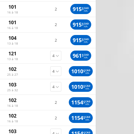
101
915
$
CAD
2
/ch.
16 à 18
101
915
$
CAD
2
/ch.
16 à 18
104
915
$
CAD
2
/ch.
13 à 18
121
961
$
CAD
/ch.
13 à 18
102
1010
$
CAD
/ch.
25 à 27
103
1010
$
CAD
/ch.
25 à 32
102
1154
$
CAD
2
/ch.
16 à 18
102
1154
$
CAD
2
/ch.
16 à 18
103
1154
$
CAD