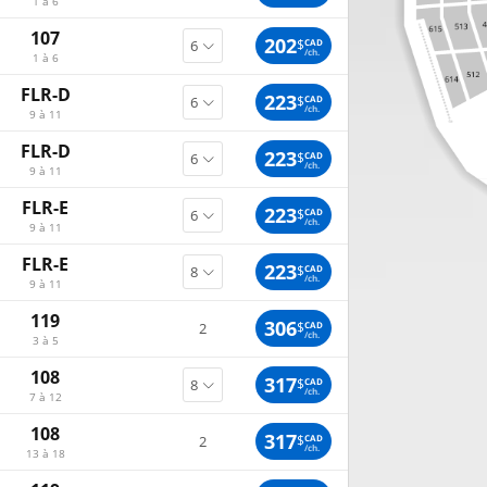
1 à 6
107
202
$
CAD
/ch.
1 à 6
FLR-D
223
$
CAD
/ch.
9 à 11
FLR-D
223
$
CAD
/ch.
9 à 11
FLR-E
223
$
CAD
/ch.
9 à 11
FLR-E
223
$
CAD
/ch.
9 à 11
119
306
$
CAD
2
/ch.
3 à 5
108
317
$
CAD
/ch.
7 à 12
108
317
$
CAD
2
/ch.
13 à 18