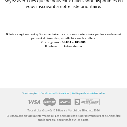
Soyez averti dès que de nouveaux billets sont disponibles en
vous inscrivant à notre liste prioritaire.
Billets.ca agit en tant qu'intermédiaire. Les prix sont déterminés par les vendeurs et
peuvent différer des prix affichés sur les billets.
Prix originaux :
66.00$
à
103.00$
.
Billeterie : Ticketmaster.ca
Site complet
|
Conditions d'utilisation
|
Politique de confidentialité
Tous droits réservés © Billets.ca Marché de Billet Inc. 2026
Billets.ca agit en tant qu'intermédiaire. Les prix sont établis par les vendeurs et peuvent être
supérieurs aux prix affichés sur les billets.