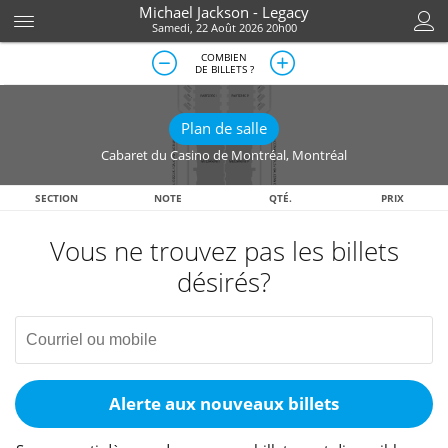
Michael Jackson - Legacy
Samedi, 22 Août 2026 20h00
COMBIEN
DE BILLETS ?
Plan de salle
Cabaret du Casino de Montréal
,
Montréal
SECTION
NOTE
QTÉ.
PRIX
Vous ne trouvez pas les billets
désirés?
Alerte aux nouveaux billets