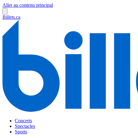
Aller au contenu principal
Billets.ca
Concerts
Spectacles
Sports