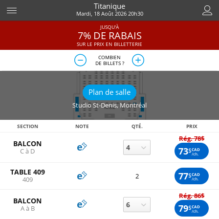
Titanique
Mardi, 18 Août 2026 20h30
JUSQU'À
7% DE RABAIS
SUR LE PRIX EN BILLETTERIE
COMBIEN
DE BILLETS ?
Plan de salle
Studio St-Denis
,
Montréal
SECTION
NOTE
QTÉ.
PRIX
Rég. 78$
BALCON
73
$
CAD
C à D
/ch.
TABLE 409
77
$
CAD
2
409
/ch.
Rég. 86$
BALCON
79
$
CAD
A à B
/ch.