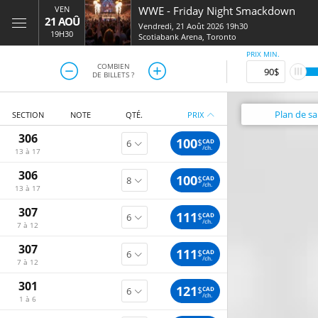
VEN
WWE
-
Friday Night Smackdown
21 AOÛ
Vendredi, 21 Août 2026 19h30
19H30
Scotiabank Arena
,
Toronto
PRIX MIN.
COMBIEN
DE BILLETS ?
Plan
de sal
SECTION
NOTE
QTÉ.
PRIX
306
100
$
CAD
/ch.
13 à 17
306
100
$
CAD
/ch.
13 à 17
307
111
$
CAD
/ch.
7 à 12
307
111
$
CAD
/ch.
7 à 12
301
121
$
CAD
/ch.
1 à 6