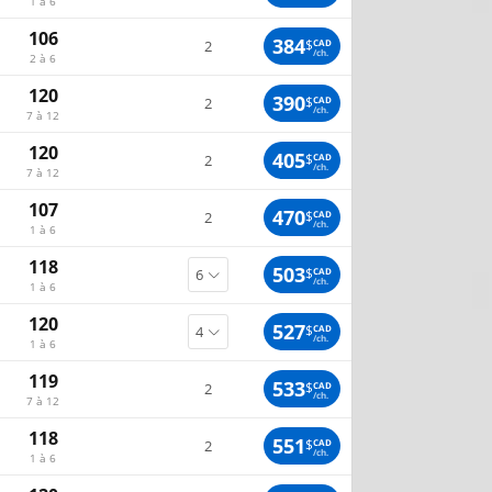
1 à 6
106
384
$
CAD
2
/ch.
2 à 6
120
390
$
CAD
2
/ch.
7 à 12
120
405
$
CAD
2
/ch.
7 à 12
107
470
$
CAD
2
/ch.
1 à 6
118
503
$
CAD
/ch.
1 à 6
120
527
$
CAD
/ch.
1 à 6
119
533
$
CAD
2
/ch.
7 à 12
118
551
$
CAD
2
/ch.
1 à 6