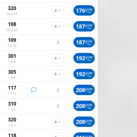
320
176
$
CAD
/ch.
13 à 19
108
187
$
CAD
/ch.
25 à 32
109
187
$
CAD
2
/ch.
7 à 12
301
192
$
CAD
/ch.
1 à 6
305
192
$
CAD
/ch.
1 à 6
117
208
$
CAD
2
/ch.
7 à 12
310
208
$
CAD
2
/ch.
1 à 6
320
208
$
CAD
/ch.
1 à 6
118
CAD