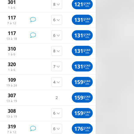
301
121
$
CAD
/ch.
1 à 6
117
131
$
CAD
/ch.
7 à 12
117
131
$
CAD
/ch.
13 à 18
310
131
$
CAD
/ch.
1 à 6
320
131
$
CAD
/ch.
1 à 6
109
159
$
CAD
/ch.
19 à 24
307
159
$
CAD
2
/ch.
13 à 19
308
159
$
CAD
/ch.
13 à 19
319
176
$
CAD
/ch.
7 à 12