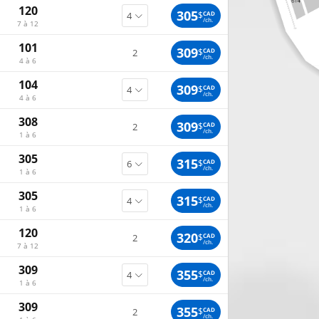
120
305
$
CAD
/ch.
7 à 12
101
309
$
CAD
2
/ch.
4 à 6
104
309
$
CAD
/ch.
4 à 6
308
309
$
CAD
2
/ch.
1 à 6
305
315
$
CAD
/ch.
1 à 6
305
315
$
CAD
/ch.
1 à 6
120
320
$
CAD
2
/ch.
7 à 12
309
355
$
CAD
/ch.
1 à 6
309
355
$
CAD
2
/ch.