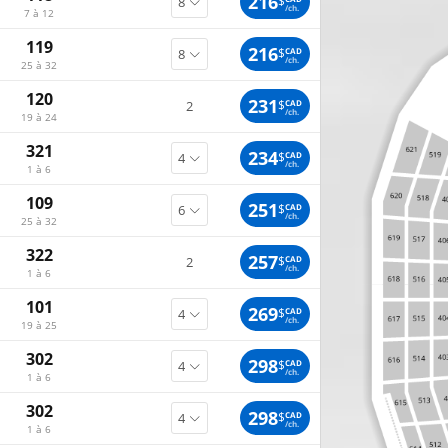
216
$
/ch.
7 à 12
119
216
$
CAD
/ch.
25 à 32
120
231
$
CAD
2
/ch.
19 à 24
321
234
$
CAD
/ch.
1 à 6
109
251
$
CAD
/ch.
25 à 32
322
257
$
CAD
2
/ch.
1 à 6
101
269
$
CAD
/ch.
19 à 25
302
298
$
CAD
/ch.
1 à 6
302
298
$
CAD
/ch.
1 à 6