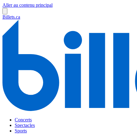
Aller au contenu principal
Billets.ca
Concerts
Spectacles
Sports