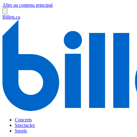
Aller au contenu principal
Billets.ca
Concerts
Spectacles
Sports