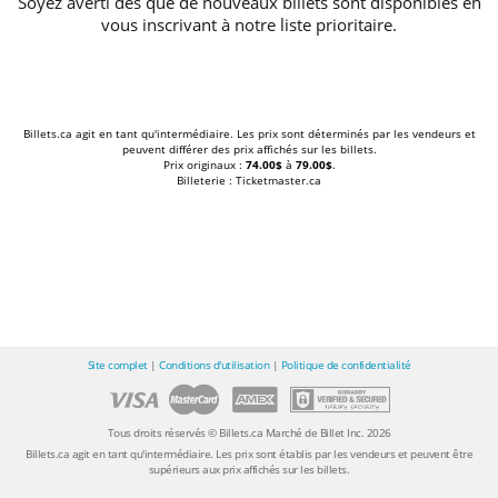
Soyez averti dès que de nouveaux billets sont disponibles en
vous inscrivant à notre liste prioritaire.
Billets.ca agit en tant qu'intermédiaire. Les prix sont déterminés par les vendeurs et
peuvent différer des prix affichés sur les billets.
Prix originaux :
74.00$
à
79.00$
.
Billeterie : Ticketmaster.ca
Site complet
|
Conditions d'utilisation
|
Politique de confidentialité
Tous droits réservés © Billets.ca Marché de Billet Inc. 2026
Billets.ca agit en tant qu'intermédiaire. Les prix sont établis par les vendeurs et peuvent être
supérieurs aux prix affichés sur les billets.