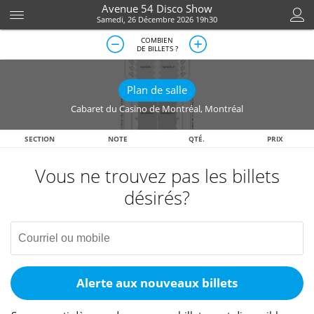
Avenue 54 Disco Show
Samedi, 26 Décembre 2026 19h30
COMBIEN
DE BILLETS ?
Plan de salle
Cabaret du Casino de Montréal
,
Montréal
SECTION
NOTE
QTÉ.
PRIX
Vous ne trouvez pas les billets
désirés?
Alerte aux nouveaux billets