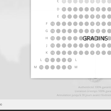
Authenticité 100% garant
Livraison à temps 100% gara
Annulation jusqu'à 30 jours avant l'événe
00