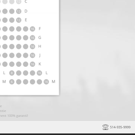
ie
ntie
ment 100% garanti!
514-935-9999