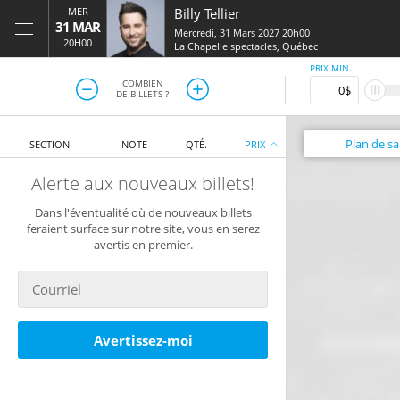
MER
Billy Tellier
31 MAR
Mercredi, 31 Mars 2027 20h00
20H00
La Chapelle spectacles
,
Québec
PRIX MIN.
COMBIEN
DE BILLETS ?
Plan
de sal
SECTION
NOTE
QTÉ.
PRIX
Alerte aux nouveaux billets!
Dans l'éventualité où de nouveaux billets
feraient surface sur notre site, vous en serez
avertis en premier.
Avertissez-moi