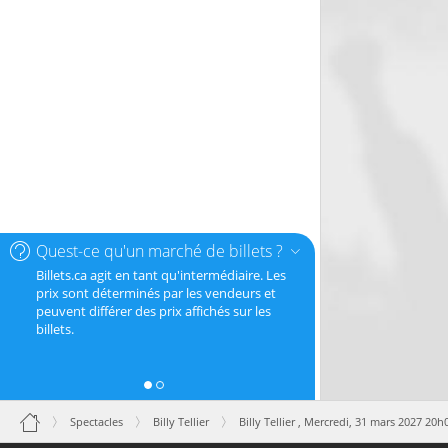
Quest-ce qu'un marché de billets ?
Billets.ca agit en tant qu'intermédiaire. Les
prix sont déterminés par les vendeurs et
peuvent différer des prix affichés sur les
billets.
Spectacles
Billy Tellier
Billy Tellier ,
Mercredi, 31 mars 2027 20h