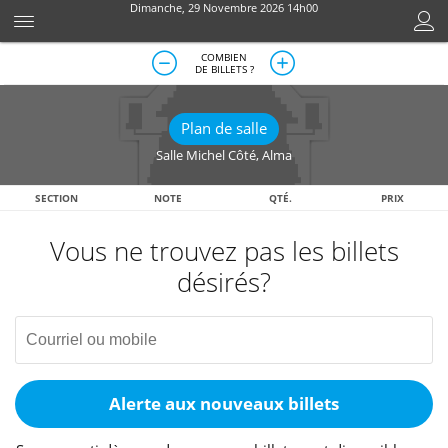
Dimanche, 29 Novembre 2026 14h00
COMBIEN
DE BILLETS ?
Plan de salle
Salle Michel Côté
,
Alma
SECTION
NOTE
QTÉ.
PRIX
Vous ne trouvez pas les billets
désirés?
Alerte aux nouveaux billets