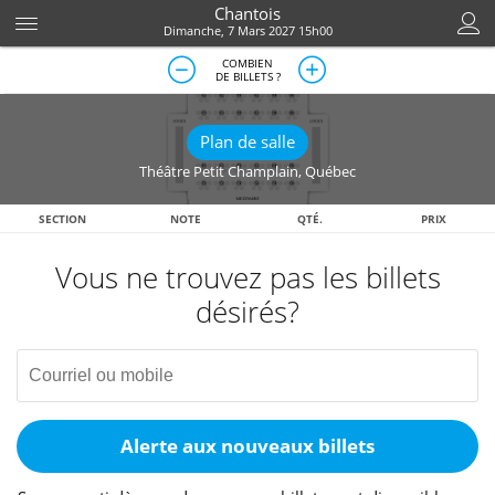
Chantois
Dimanche, 7 Mars 2027 15h00
COMBIEN
DE BILLETS ?
Plan de salle
Théâtre Petit Champlain
,
Québec
SECTION
NOTE
QTÉ.
PRIX
Vous ne trouvez pas les billets
désirés?
Alerte aux nouveaux billets