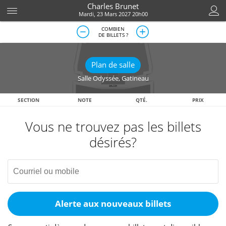
Charles Brunet
Mardi, 23 Mars 2027 20h00
COMBIEN
DE BILLETS ?
Plan de salle
Salle Odyssée
,
Gatineau
SECTION
NOTE
QTÉ.
PRIX
Vous ne trouvez pas les billets
désirés?
Alerte aux nouveaux billets