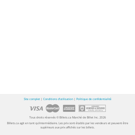
Site complet
|
Conditions d'utilisation
|
Politique de confidentialité
Tous droits réservés © Billets.ca Marché de Billet Inc. 2026
Billets.ca agit en tant qu'intermédiaire. Les prix sont établis par les vendeurs et peuvent être
supérieurs aux prix affichés sur les billets.