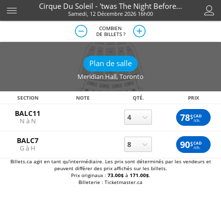
Cirque Du Soleil - 'twas The Night Before...
Samedi, 12 Décembre 2026 16h00
COMBIEN
DE BILLETS ?
Plan de salle
Meridian Hall
,
Toronto
SECTION
NOTE
QTÉ.
PRIX
BALC11
78
$
CAD
N à N
/ch.
BALC7
90
$
CAD
G à H
/ch.
Billets.ca agit en tant qu'intermédiaire. Les prix sont déterminés par les vendeurs et
peuvent différer des prix affichés sur les billets.
Prix originaux :
73.00$
à
171.00$
.
Billeterie : Ticketmaster.ca