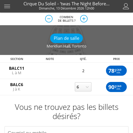
Cirque Du Soleil - 'twas The Night Before...
Dimanche, 13 Décembre 2026 12h00
COMBIEN
DE BILLETS ?
Plan de salle
Meridian Hall
,
Toronto
SECTION
NOTE
QTÉ.
PRIX
BALC11
78
$
CAD
2
L à M
/ch.
BALC6
90
$
CAD
J à K
/ch.
Vous ne trouvez pas les billets
désirés?