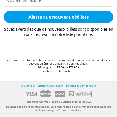
Alerte aux nouveaux billets
Soyez averti dès que de nouveaux billets sont disponibles en
vous inscrivant à notre liste prioritaire.
Billets.ca agit en tant qu'intermédiaire. Les prix sont déterminés par les vendeurs et
peuvent différer des prix affichés sur les billets.
Prix originaux :
73.00$
à
171.00$
.
Billeterie : Ticketmaster.ca
Site complet
|
Conditions d'utilisation
|
Politique de confidentialité
Tous droits réservés © Billets.ca Marché de Billet Inc. 2026
Billets.ca agit en tant qu'intermédiaire. Les prix sont établis par les vendeurs et peuvent être
supérieurs aux prix affichés sur les billets.