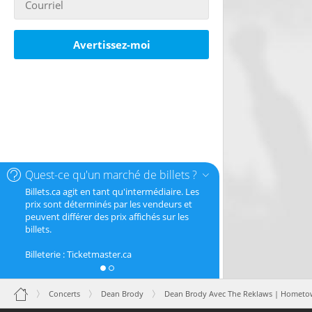
Avertissez-moi
Quest-ce qu'un marché de billets ?
Billets.ca agit en tant qu'intermédiaire. Les
prix sont déterminés par les vendeurs et
peuvent différer des prix affichés sur les
billets.
Billeterie : Ticketmaster.ca
Concerts
Dean Brody
Dean Brody Avec The Reklaws | Hometo