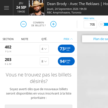
JEU
Dean Brody
-
Avec The Reklaws | H
24 SEP
Jeudi, 24 Septembre 2026 19h30
19H30
RBC Amphitheatre
,
Toronto
PRIX MIN.
COMBIEN
DE BILLETS ?
Plan
de sal
SECTION
NOTE
QTÉ.
PRIX
402
73
$
CAD
/ch.
F à H
203
94
$
CAD
/ch.
K à M
Vous ne trouvez pas les billets
désirés?
Soyez averti dès que de nouveaux billets
seront disponibles en vous inscrivant à la liste
prioritaire :