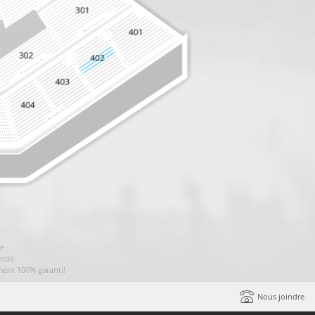
ie
ntie
ment 100% garanti!
Nous joindre