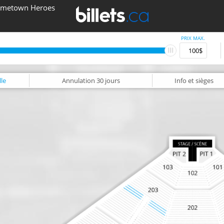
ometown Heroes
PRIX MAX.
le
Annulation
30 jours
Info
et sièges