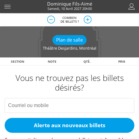
Dominique Fils-Aimé
Samedi, 10 Avril 2027 20h00
COMBIEN
DE BILLETS ?
Plan de salle
Théâtre Desjardins
,
Montréal
SECTION
NOTE
QTÉ.
PRIX
Vous ne trouvez pas les billets
désirés?
Alerte aux nouveaux billets