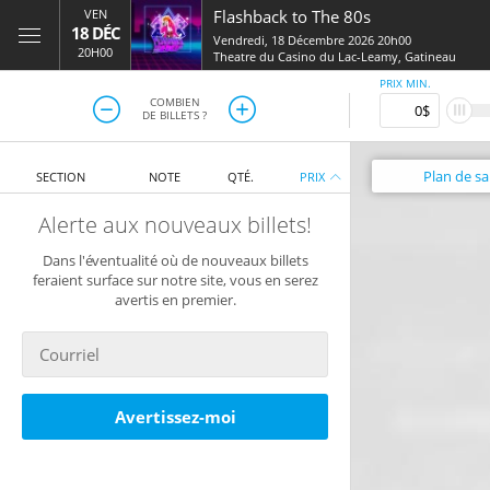
VEN
Flashback to The 80s
18 DÉC
Vendredi, 18 Décembre 2026 20h00
20H00
Theatre du Casino du Lac-Leamy
,
Gatineau
PRIX MIN.
COMBIEN
DE BILLETS ?
Plan
de sal
SECTION
NOTE
QTÉ.
PRIX
Alerte aux nouveaux billets!
Dans l'éventualité où de nouveaux billets
feraient surface sur notre site, vous en serez
avertis en premier.
Avertissez-moi