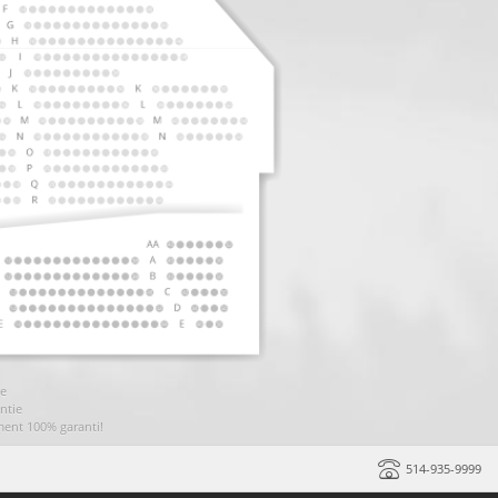
ie
ntie
ment 100% garanti!
514-935-9999