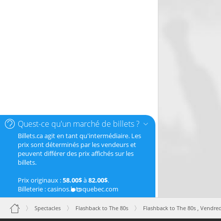
Quest-ce qu'un marché de billets ?
Billets.ca agit en tant qu'intermédiaire. Les
prix sont déterminés par les vendeurs et
peuvent différer des prix affichés sur les
billets.
Prix originaux :
58.00$
à
82.00$
.
Billeterie : casinos.lotoquebec.com
Spectacles
Flashback to The 80s
Flashback to The 80s ,
Vendred