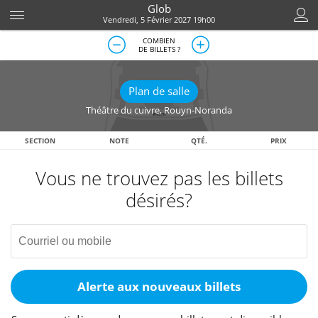
Glob
Vendredi, 5 Février 2027 19h00
COMBIEN
DE BILLETS ?
Plan de salle
Théâtre du cuivre
,
Rouyn-Noranda
SECTION
NOTE
QTÉ.
PRIX
Vous ne trouvez pas les billets
désirés?
Alerte aux nouveaux billets