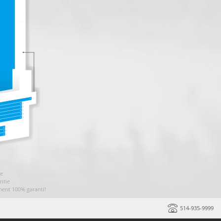
ie
ntie
ment 100% garanti!
514-935-9999