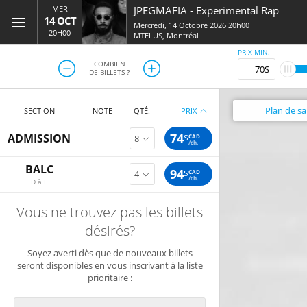
MER
JPEGMAFIA
-
Experimental Rap
14 OCT
Mercredi, 14 Octobre 2026 20h00
20H00
MTELUS
,
Montréal
PRIX MIN.
COMBIEN
DE BILLETS ?
Plan
de sal
SECTION
NOTE
QTÉ.
PRIX
74
ADMISSION
$
CAD
/ch.
BALC
94
$
CAD
/ch.
D à F
Vous ne trouvez pas les billets
désirés?
Soyez averti dès que de nouveaux billets
seront disponibles en vous inscrivant à la liste
prioritaire :