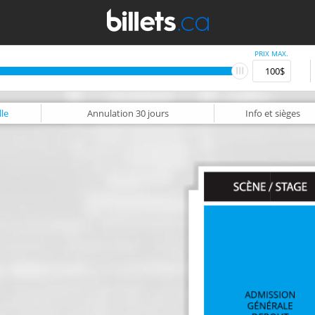
PRIX MAX.
le
Annulation
30 jours
Info
et sièges