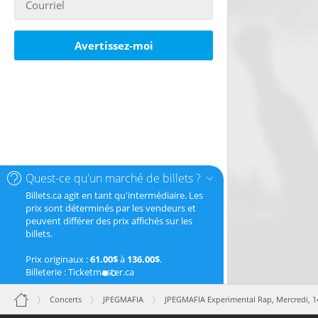
Avertissez-moi
Quest-ce qu'un marché de billets ?
Billets.ca agit en tant qu'intermédiaire. Les
prix sont déterminés par les vendeurs et
peuvent différer des prix affichés sur les
billets.
Prix originaux :
61.00$
à
136.00$
.
Billeterie : Ticketmaster.ca
Concerts
JPEGMAFIA
JPEGMAFIA Experimental Rap,
Mercredi, 