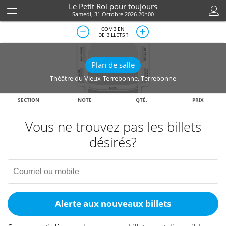
Le Petit Roi pour toujours
Samedi, 31 Octobre 2026 20h00
COMBIEN
DE BILLETS ?
Plan de salle
Théâtre du Vieux-Terrebonne
,
Terrebonne
SECTION
NOTE
QTÉ.
PRIX
Vous ne trouvez pas les billets
désirés?
Alerte aux nouveaux billets