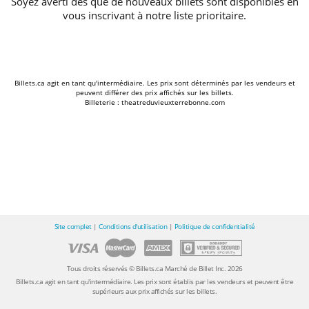
Soyez averti dès que de nouveaux billets sont disponibles en
vous inscrivant à notre liste prioritaire.
Billets.ca agit en tant qu'intermédiaire. Les prix sont déterminés par les vendeurs et
peuvent différer des prix affichés sur les billets.
Billeterie : theatreduvieuxterrebonne.com
Site complet
|
Conditions d'utilisation
|
Politique de confidentialité
Tous droits réservés © Billets.ca Marché de Billet Inc. 2026
Billets.ca agit en tant qu'intermédiaire. Les prix sont établis par les vendeurs et peuvent être
supérieurs aux prix affichés sur les billets.