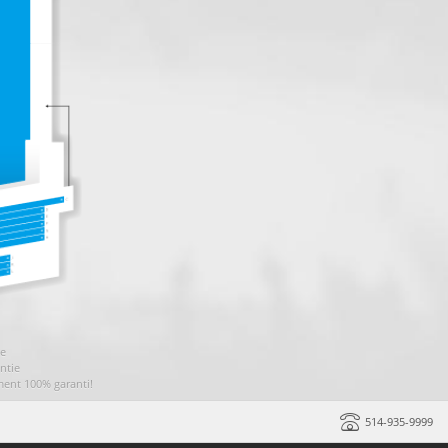
ie
ntie
ment 100% garanti!
514-935-9999