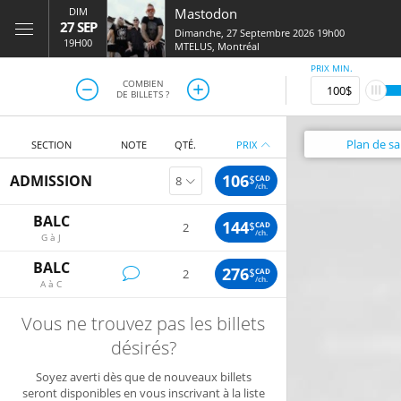
DIM
Mastodon
27 SEP
Dimanche, 27 Septembre 2026 19h00
19H00
MTELUS
,
Montréal
PRIX MIN.
COMBIEN
DE BILLETS ?
Plan
de sal
SECTION
NOTE
QTÉ.
PRIX
106
ADMISSION
$
CAD
/ch.
BALC
144
$
CAD
2
/ch.
G à J
BALC
276
$
CAD
2
/ch.
A à C
Vous ne trouvez pas les billets
désirés?
Soyez averti dès que de nouveaux billets
seront disponibles en vous inscrivant à la liste