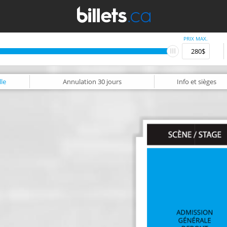
PRIX MAX.
le
Annulation
30 jours
Info
et sièges