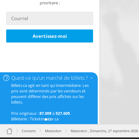
prioritaire :
Avertissez-moi
Quest-ce qu'un marché de billets ?
Billets.ca agit en tant qu'intermédiaire. Les
prix sont déterminés par les vendeurs et
peuvent différer des prix affichés sur les
billets.
Prix originaux :
87.00$
à
527.60$
.
Billeterie : Ticketmaster.ca
Concerts
Mastodon
Mastodon ,
Dimanche, 27 septembre 2026