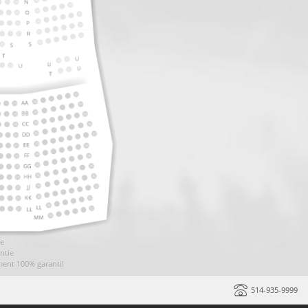
ie
ntie
ment 100% garanti!
514-935-9999