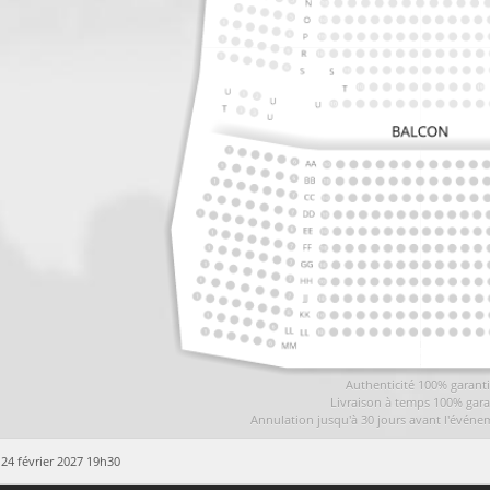
Authenticité 100% garant
Livraison à temps 100% gara
Annulation jusqu'à 30 jours avant l'événe
 24 février 2027 19h30