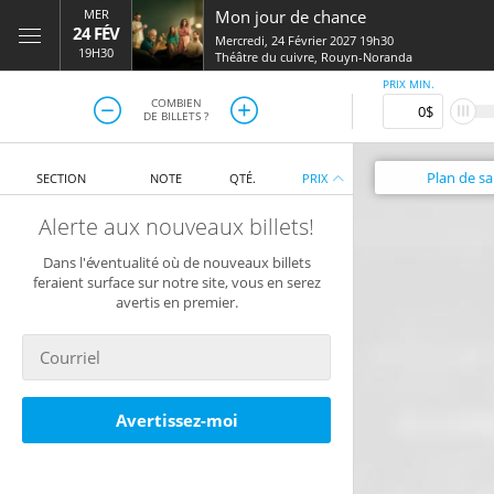
MER
Mon jour de chance
24 FÉV
Mercredi, 24 Février 2027 19h30
19H30
Théâtre du cuivre
,
Rouyn-Noranda
PRIX MIN.
COMBIEN
DE BILLETS ?
Plan
de sal
SECTION
NOTE
QTÉ.
PRIX
Alerte aux nouveaux billets!
Dans l'éventualité où de nouveaux billets
feraient surface sur notre site, vous en serez
avertis en premier.
Avertissez-moi