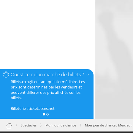
Quest-ce qu'un marché de billets ?
Billets.ca agit en tant qu'intermédiaire. Les
prix sont déterminés par les vendeurs et
peuvent différer des prix affichés sur les
billets.
Billeterie : ticketacces.net
Spectacles
Mon jour de chance
Mon jour de chance ,
Mercredi,