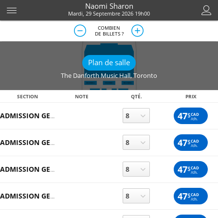
Naomi Sharon
Mardi, 29 Septembre 2026 19h00
COMBIEN
DE BILLETS ?
Plan de salle
The Danforth Music Hall
,
Toronto
SECTION
NOTE
QTÉ.
PRIX
47
$
CAD
ADMISSION GENERALE
/ch.
47
$
CAD
ADMISSION GENERALE
/ch.
47
$
CAD
ADMISSION GENERALE
/ch.
47
$
CAD
ADMISSION GENERALE
/ch.