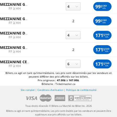
MEZZANINE GAUCHE
99
$
CAD
FF à HH
/ch.
MEZZANINE GAUCHE
99
$
CAD
2
FF à HH
/ch.
MEZZANINE DROITE
171
$
CAD
FF à HH
/ch.
MEZZANINE GAUCHE
171
$
CAD
2
FF à HH
/ch.
MEZZANINE CENTRE
171
$
CAD
FF à HH
/ch.
Billets.ca agit en tant qu'intermédiaire. Les prix sont déterminés par les vendeurs et
peuvent différer des prix affichés sur les billets.
Prix originaux :
47.00$
à
167.00$
.
Billeterie : Ticketmaster.ca
Site complet
|
Conditions d'utilisation
|
Politique de confidentialité
Tous droits réservés © Billets.ca Marché de Billet Inc. 2026
Billets.ca agit en tant qu'intermédiaire. Les prix sont établis par les vendeurs et peuvent être
supérieurs aux prix affichés sur les billets.