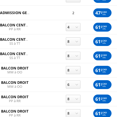
47
$
CAD
ADMISSION GENERALE
2
/ch.
BALCON CENTRE
61
$
CAD
PP à RR
/ch.
BALCON CENTRE
61
$
CAD
SS à TT
/ch.
BALCON CENTRE
61
$
CAD
SS à TT
/ch.
BALCON DROIT
61
$
CAD
MM à OO
/ch.
BALCON DROIT
61
$
CAD
MM à OO
/ch.
BALCON DROIT
61
$
CAD
PP à RR
/ch.
BALCON DROIT
61
$
CAD
PP à RR
/ch.