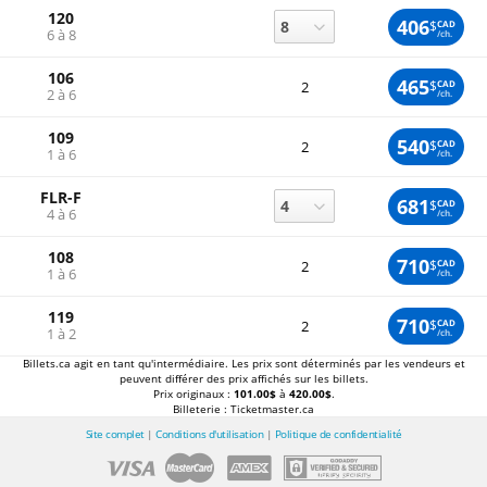
120
406
$
CAD
6 à 8
/ch.
106
465
$
CAD
2
2 à 6
/ch.
109
540
$
CAD
2
1 à 6
/ch.
FLR-F
681
$
CAD
4 à 6
/ch.
108
710
$
CAD
2
1 à 6
/ch.
119
710
$
CAD
2
1 à 2
/ch.
Billets.ca agit en tant qu'intermédiaire. Les prix sont déterminés par les vendeurs et
peuvent différer des prix affichés sur les billets.
Prix originaux :
101.00$
à
420.00$
.
Billeterie : Ticketmaster.ca
Site complet
|
Conditions d'utilisation
|
Politique de confidentialité