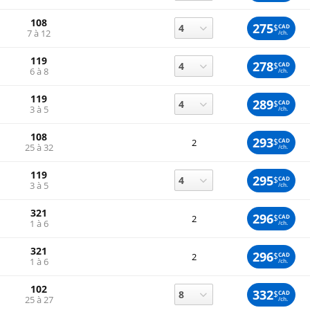
108
275
$
CAD
7 à 12
/ch.
119
278
$
CAD
6 à 8
/ch.
119
289
$
CAD
3 à 5
/ch.
108
293
$
CAD
2
25 à 32
/ch.
119
295
$
CAD
3 à 5
/ch.
321
296
$
CAD
2
1 à 6
/ch.
321
296
$
CAD
2
1 à 6
/ch.
102
332
$
CAD
25 à 27
/ch.