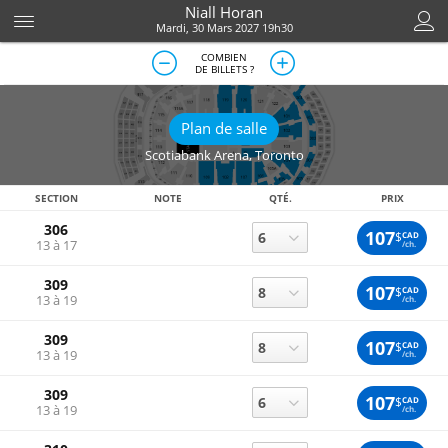
Niall Horan
Mardi, 30 Mars 2027 19h30
COMBIEN
DE BILLETS ?
Plan de salle
Scotiabank Arena
,
Toronto
SECTION
NOTE
QTÉ.
PRIX
306
107
$
CAD
13 à 17
/ch.
309
107
$
CAD
13 à 19
/ch.
309
107
$
CAD
13 à 19
/ch.
309
107
$
CAD
13 à 19
/ch.