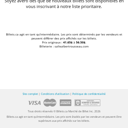
Soyez averti dès que de nouveaux billets sont disponibles en
vous inscrivant à notre liste prioritaire.
Billets.ca agit en tant qu'intermédiaire. Les prix sont déterminés par les vendeurs et
peuvent différer des prix affichés sur les billets.
Prix originaux :
41.65$
à
56.50$
.
Billeterie : sallealbertrousseau.com
Site complet
|
Conditions d'utilisation
|
Politique de confidentialité
Tous droits réservés © Billets.ca Marché de Billet Inc. 2026
Billets.ca agit en tant qu'intermédiaire. Les prix sont établis par les vendeurs et peuvent être
supérieurs aux prix affichés sur les billets.