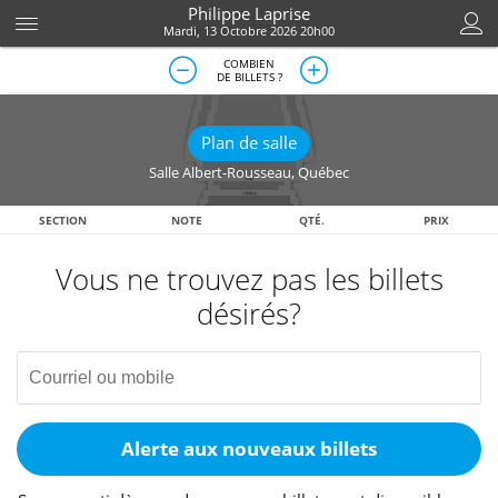
Philippe Laprise
Mardi, 13 Octobre 2026 20h00
COMBIEN
DE BILLETS ?
Plan de salle
Salle Albert-Rousseau
,
Québec
SECTION
NOTE
QTÉ.
PRIX
Vous ne trouvez pas les billets
désirés?
Alerte aux nouveaux billets