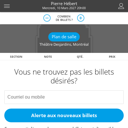
Pierre Hébert
Mercredi, 10 Mars 2027 20h00
COMBIEN
DE BILLETS ?
Plan de salle
Théâtre Desjardins
,
Montréal
SECTION
NOTE
QTÉ.
PRIX
Vous ne trouvez pas les billets
désirés?
Alerte aux nouveaux billets