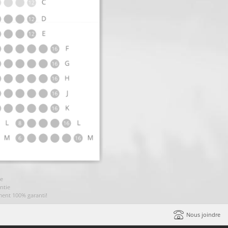
ie
ntie
ment 100% garanti!
Nous joindre