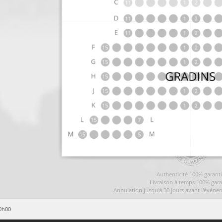
Authenticité 100% garant
Livraison à temps 100% gara
Annulation jusqu'à 30 jours avant l'événe
20h00