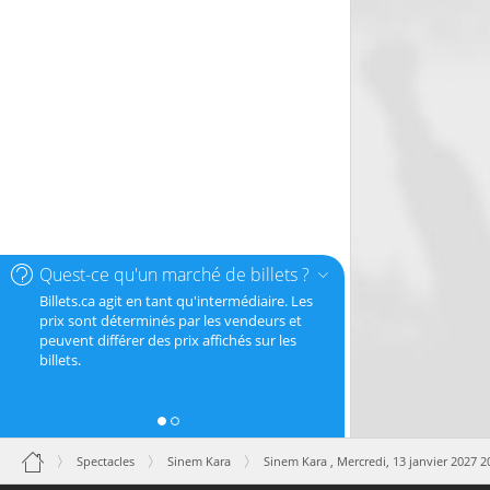
Quest-ce qu'un marché de billets ?
Billets.ca agit en tant qu'intermédiaire. Les
prix sont déterminés par les vendeurs et
peuvent différer des prix affichés sur les
billets.
Spectacles
Sinem Kara
Sinem Kara ,
Mercredi, 13 janvier 2027 