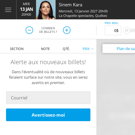
MER
Sinem Kara
13 JAN
Mercredi, 13 Janvier 2027 20h00
20H00
La Chapelle spectacles
,
Québec
PRIX MIN.
COMBIEN
DE BILLETS ?
Plan
de sal
SECTION
NOTE
QTÉ.
PRIX
Alerte aux nouveaux billets!
Dans l'éventualité où de nouveaux billets
feraient surface sur notre site, vous en serez
avertis en premier.
Avertissez-moi