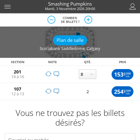
Smashing Pumpkins
Mardi, 3 Novembre 2026 20h00
COMBIEN
DE BILLETS ?
Plan de salle
Scotiabank Saddledome
,
Calgary
SECTION
NOTE
QTÉ.
PRIX
201
153
$
CAD
14 à 16
/ch.
107
254
$
CAD
2
12 à 13
/ch.
Vous ne trouvez pas les billets
désirés?