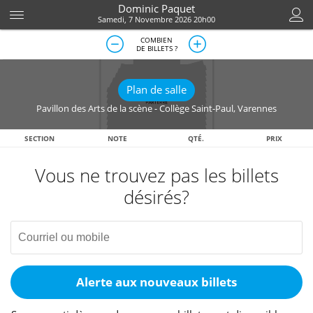
Dominic Paquet
Samedi, 7 Novembre 2026 20h00
COMBIEN
DE BILLETS ?
Plan de salle
Pavillon des Arts de la scène - Collège Saint-Paul
,
Varennes
SECTION
NOTE
QTÉ.
PRIX
Vous ne trouvez pas les billets
désirés?
Alerte aux nouveaux billets