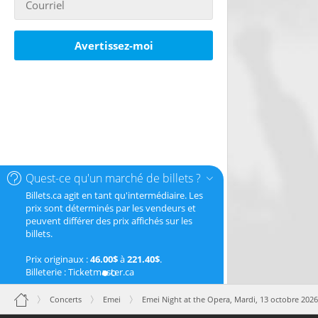
Avertissez-moi
Quest-ce qu'un marché de billets ?
Billets.ca agit en tant qu'intermédiaire. Les
prix sont déterminés par les vendeurs et
peuvent différer des prix affichés sur les
billets.
Prix originaux :
46.00$
à
221.40$
.
Billeterie : Ticketmaster.ca
Concerts
Emei
Emei Night at the Opera,
Mardi, 13 octobre 202