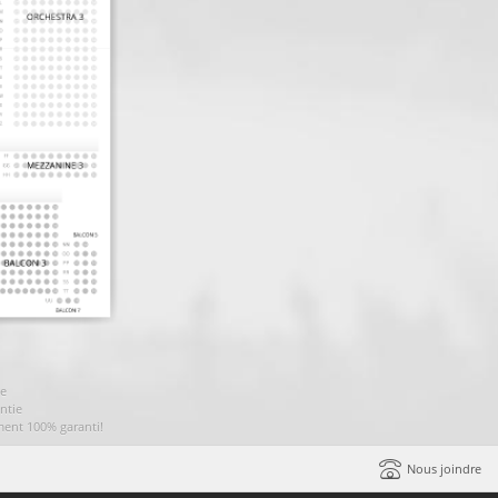
ie
ntie
ment 100% garanti!
Nous joindre