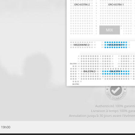
Authenticité 100% garant
Livraison à temps 100% gara
Annulation jusqu'à 30 jours avant l'événe
6 19h00