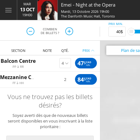
MAR
Emei
-
Night at the Opera
13 OCT
Mardi, 13 Octobre 2026 19h00
19H00
The Danforth Music Hall
,
Toronto
PRIX MIN.
COMBIEN
DE BILLETS ?
Plan
de sal
SECTION
NOTE
QTÉ.
PRIX
Balcon Centre
47
$
CAD
/ch.
PP à RR
Mezzanine Centre
84
$
CAD
2
/ch.
FF à HH
Vous ne trouvez pas les billets
désirés?
Soyez averti dès que de nouveaux billets
seront disponibles en vous inscrivant à la liste
prioritaire :