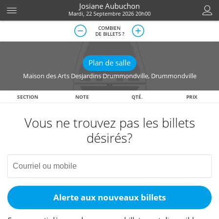
Josiane Aubuchon
Mardi, 22 Septembre 2026 20h00
COMBIEN
DE BILLETS ?
Plan de salle
Maison des Arts Desjardins Drummondville
,
Drummondville
SECTION
NOTE
QTÉ.
PRIX
Vous ne trouvez pas les billets
désirés?
Alerte aux nouveaux billets