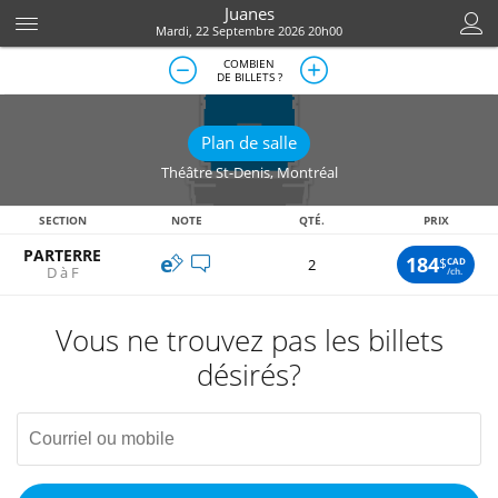
Juanes
Mardi, 22 Septembre 2026 20h00
COMBIEN
DE BILLETS ?
Plan de salle
Théâtre St-Denis
,
Montréal
SECTION
NOTE
QTÉ.
PRIX
PARTERRE
184
$
CAD
2
D à F
/ch.
Vous ne trouvez pas les billets
désirés?