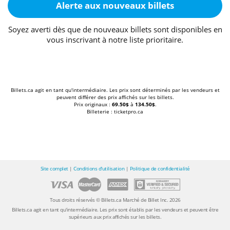
Alerte aux nouveaux billets
Soyez averti dès que de nouveaux billets sont disponibles en
vous inscrivant à notre liste prioritaire.
Billets.ca agit en tant qu'intermédiaire. Les prix sont déterminés par les vendeurs et
peuvent différer des prix affichés sur les billets.
Prix originaux :
69.50$
à
134.50$
.
Billeterie : ticketpro.ca
Site complet
|
Conditions d'utilisation
|
Politique de confidentialité
Tous droits réservés © Billets.ca Marché de Billet Inc. 2026
Billets.ca agit en tant qu'intermédiaire. Les prix sont établis par les vendeurs et peuvent être
supérieurs aux prix affichés sur les billets.