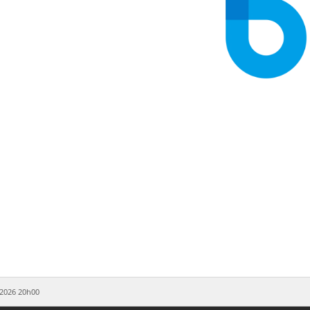
Authenticité 100% garant
Livraison à temps 100% gara
Annulation jusqu'à 30 jours avant l'événe
 2026 20h00