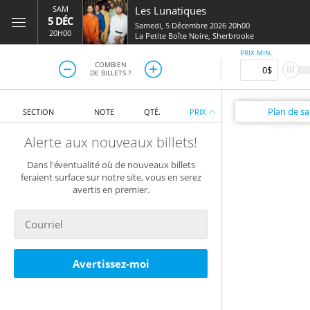
SAM
Les Lunatiques
5 DÉC
Samedi, 5 Décembre 2026 20h00
20H00
La Petite Boîte Noire
,
Sherbrooke
PRIX MIN.
COMBIEN
DE BILLETS ?
Plan
de sal
SECTION
NOTE
QTÉ.
PRIX
Alerte aux nouveaux billets!
Dans l'éventualité où de nouveaux billets
feraient surface sur notre site, vous en serez
avertis en premier.
Avertissez-moi