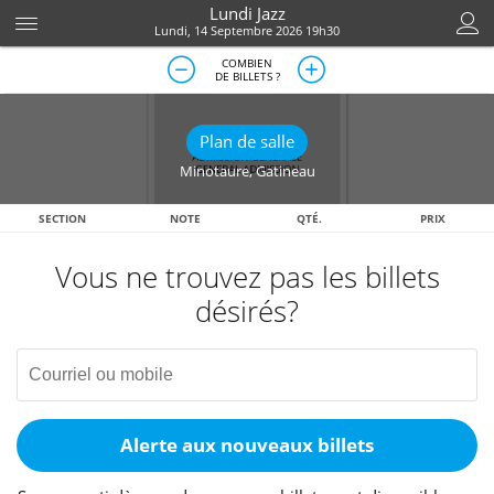
Lundi Jazz
Lundi, 14 Septembre 2026 19h30
COMBIEN
DE BILLETS ?
Plan de salle
Minotaure
,
Gatineau
SECTION
NOTE
QTÉ.
PRIX
Vous ne trouvez pas les billets
désirés?
Alerte aux nouveaux billets