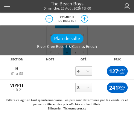
The Beach Boys
Dimanche, 23 Août 2026 18h00
COMBIEN
DE BILLETS ?
Plan de salle
River Cree Resort & Casino
,
Enoch
SECTION
NOTE
QTÉ.
PRIX
H
127
$
CAD
31 à 33
/ch.
VIPPIT
241
$
CAD
1 à 2
/ch.
Billets.ca agit en tant qu'intermédiaire. Les prix sont déterminés par les vendeurs et
peuvent différer des prix affichés sur les billets.
Billeterie : Ticketmaster.ca