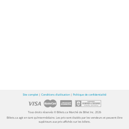
Site complet
|
Conditions d'utilisation
|
Politique de confidentialité
Tous droits réservés © Billets.ca Marché de Billet Inc. 2026
Billets.ca agit en tant qu'intermédiaire. Les prix sont établis par les vendeurs et peuvent être
supérieurs aux prix affichés sur les billets.