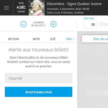
VEN
Décembre
-
Signe Quebec Issime
4 DÉC
Vendredi, 4 Décembre 2026 19h30
19H30
Salle Louis-Fréchette
,
Québec
PRIX MIN.
COMBIEN
DE BILLETS ?
Plan
de sal
SECTION
NOTE
QTÉ.
PRIX
Alerte aux nouveaux billets!
Dans l'éventualité où de nouveaux billets
feraient surface sur notre site, vous en serez
avertis en premier.
Avertissez-moi