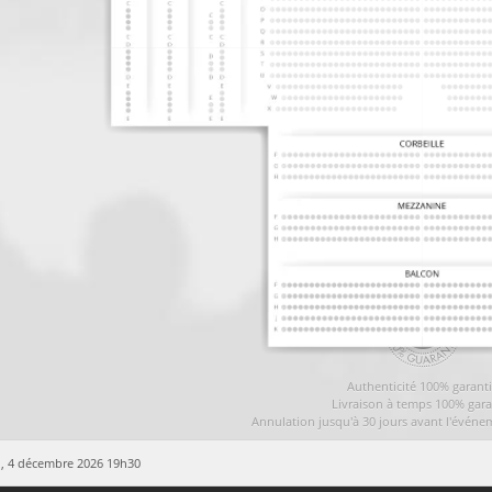
Authenticité 100% garant
Livraison à temps 100% gara
Annulation jusqu'à 30 jours avant l'événe
, 4 décembre 2026 19h30