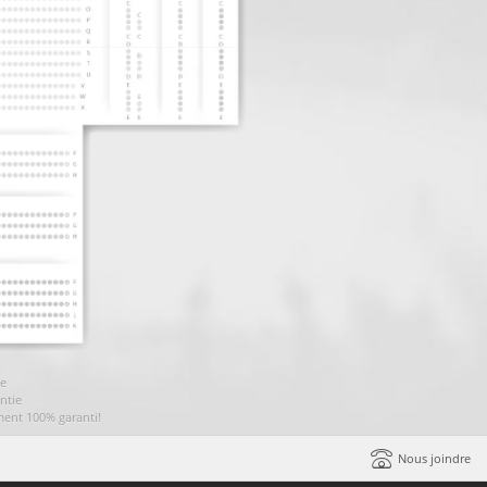
ie
ntie
ment 100% garanti!
Nous joindre