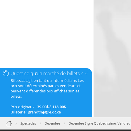
Quest-ce qu'un marché de billets ?
Billets.ca agit en tant qu'intermédiaire. Les
prix sont déterminés par les vendeurs et
peuvent différer des prix affichés sur les
billets.
Prix originaux :
39.00$
à
118.00$
.
Billeterie : grandtheatre.qc.ca
Spectacles
Décembre
Décembre Signe Quebec Issime,
Vendredi