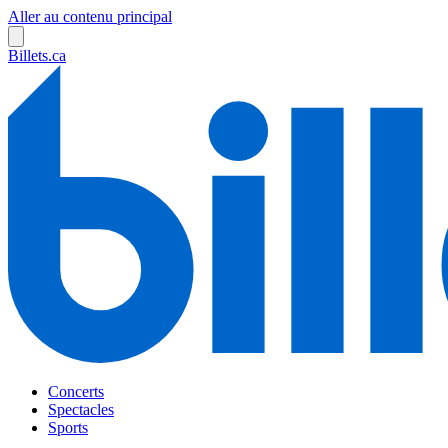
Aller au contenu principal
Billets.ca
Concerts
Spectacles
Sports