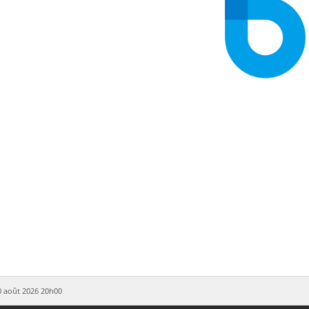
Authenticité 100% garant
Livraison à temps 100% gara
Annulation jusqu'à 30 jours avant l'événe
20 août 2026 20h00