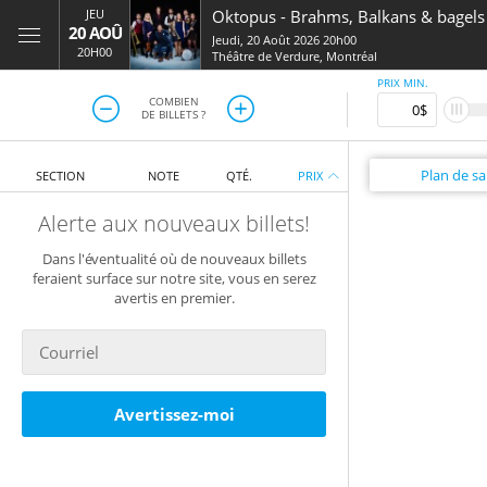
JEU
Oktopus
-
Brahms, Balkans & bagels
20 AOÛ
Jeudi, 20 Août 2026 20h00
20H00
Théâtre de Verdure
,
Montréal
PRIX MIN.
COMBIEN
DE BILLETS ?
Plan
de sal
SECTION
NOTE
QTÉ.
PRIX
Alerte aux nouveaux billets!
Dans l'éventualité où de nouveaux billets
feraient surface sur notre site, vous en serez
avertis en premier.
Avertissez-moi