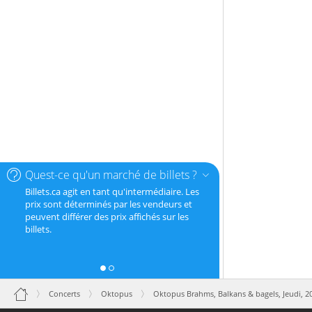
Quest-ce qu'un marché de billets ?
Billets.ca agit en tant qu'intermédiaire. Les
prix sont déterminés par les vendeurs et
peuvent différer des prix affichés sur les
billets.
Concerts
Oktopus
Oktopus Brahms, Balkans & bagels,
Jeudi, 