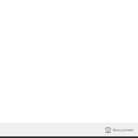
ie
ntie
ment 100% garanti!
Nous joindre